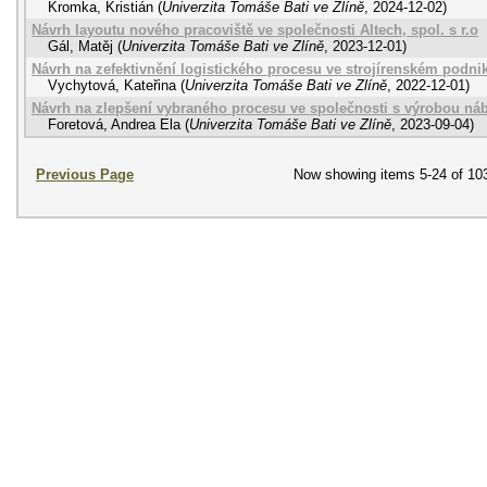
Kromka, Kristián
(
Univerzita Tomáše Bati ve Zlíně
,
2024-12-02
)
Návrh layoutu nového pracoviště ve společnosti Altech, spol. s r.o
Gál, Matěj
(
Univerzita Tomáše Bati ve Zlíně
,
2023-12-01
)
Návrh na zefektivnění logistického procesu ve strojírenském podni
Vychytová, Kateřina
(
Univerzita Tomáše Bati ve Zlíně
,
2022-12-01
)
Návrh na zlepšení vybraného procesu ve společnosti s výrobou ná
Foretová, Andrea Ela
(
Univerzita Tomáše Bati ve Zlíně
,
2023-09-04
)
Previous Page
Now showing items 5-24 of 10