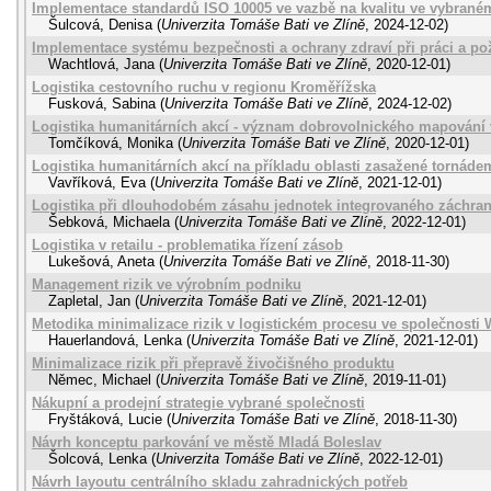
Implementace standardů ISO 10005 ve vazbě na kvalitu ve vybran
Šulcová, Denisa
(
Univerzita Tomáše Bati ve Zlíně
,
2024-12-02
)
Implementace systému bezpečnosti a ochrany zdraví při práci a po
Wachtlová, Jana
(
Univerzita Tomáše Bati ve Zlíně
,
2020-12-01
)
Logistika cestovního ruchu v regionu Kroměřížska
Fusková, Sabina
(
Univerzita Tomáše Bati ve Zlíně
,
2024-12-02
)
Logistika humanitárních akcí - význam dobrovolnického mapování 
Tomčíková, Monika
(
Univerzita Tomáše Bati ve Zlíně
,
2020-12-01
)
Logistika humanitárních akcí na příkladu oblasti zasažené tornáde
Vavříková, Eva
(
Univerzita Tomáše Bati ve Zlíně
,
2021-12-01
)
Logistika při dlouhodobém zásahu jednotek integrovaného záchr
Šebková, Michaela
(
Univerzita Tomáše Bati ve Zlíně
,
2022-12-01
)
Logistika v retailu - problematika řízení zásob
Lukešová, Aneta
(
Univerzita Tomáše Bati ve Zlíně
,
2018-11-30
)
Management rizik ve výrobním podniku
Zapletal, Jan
(
Univerzita Tomáše Bati ve Zlíně
,
2021-12-01
)
Metodika minimalizace rizik v logistickém procesu ve společnosti Wi
Hauerlandová, Lenka
(
Univerzita Tomáše Bati ve Zlíně
,
2021-12-01
)
Minimalizace rizik při přepravě živočišného produktu
Němec, Michael
(
Univerzita Tomáše Bati ve Zlíně
,
2019-11-01
)
Nákupní a prodejní strategie vybrané společnosti
Fryštáková, Lucie
(
Univerzita Tomáše Bati ve Zlíně
,
2018-11-30
)
Návrh konceptu parkování ve městě Mladá Boleslav
Šolcová, Lenka
(
Univerzita Tomáše Bati ve Zlíně
,
2022-12-01
)
Návrh layoutu centrálního skladu zahradnických potřeb