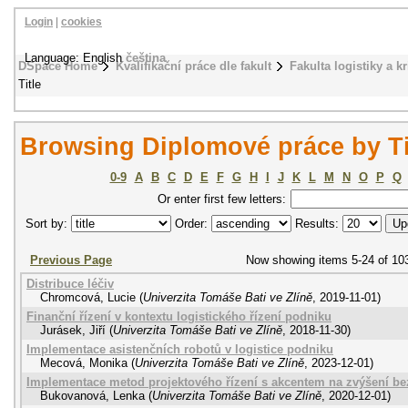
Login
|
cookies
Language: English
čeština
DSpace Home
Kvalifikační práce dle fakult
Fakulta logistiky a k
Title
Browsing Diplomové práce by Ti
0-9
A
B
C
D
E
F
G
H
I
J
K
L
M
N
O
P
Q
Or enter first few letters:
Sort by:
Order:
Results:
Previous Page
Now showing items 5-24 of 10
Distribuce léčiv
Chromcová, Lucie
(
Univerzita Tomáše Bati ve Zlíně
,
2019-11-01
)
Finanční řízení v kontextu logistického řízení podniku
Jurásek, Jiří
(
Univerzita Tomáše Bati ve Zlíně
,
2018-11-30
)
Implementace asistenčních robotů v logistice podniku
Mecová, Monika
(
Univerzita Tomáše Bati ve Zlíně
,
2023-12-01
)
Implementace metod projektového řízení s akcentem na zvýšení be
Bukovanová, Lenka
(
Univerzita Tomáše Bati ve Zlíně
,
2020-12-01
)