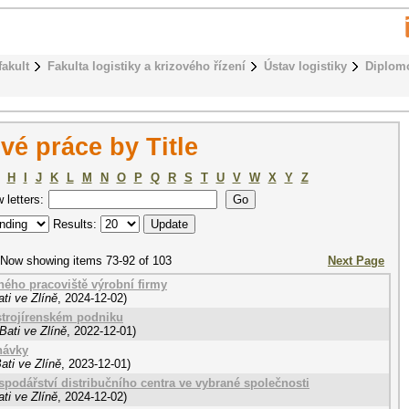
fakult
Fakulta logistiky a krizového řízení
Ústav logistiky
Diplom
é práce by Title
H
I
J
K
L
M
N
O
P
Q
R
S
T
U
V
W
X
Y
Z
w letters:
Results:
Now showing items 73-92 of 103
Next Page
ného pracoviště výrobní firmy
ti ve Zlíně
,
2024-12-02
)
strojírenském podniku
Bati ve Zlíně
,
2022-12-01
)
návky
ati ve Zlíně
,
2023-12-01
)
podářství distribučního centra ve vybrané společnosti
ti ve Zlíně
,
2024-12-02
)