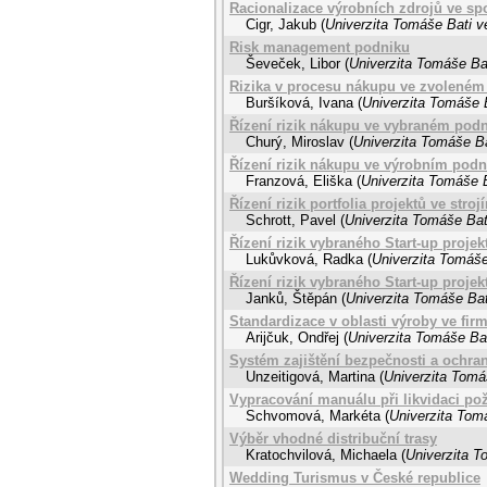
Racionalizace výrobních zdrojů ve sp
Cigr, Jakub
(
Univerzita Tomáše Bati v
Risk management podniku
Ševeček, Libor
(
Univerzita Tomáše Bat
Rizika v procesu nákupu ve zvoleném
Buršíková, Ivana
(
Univerzita Tomáše B
Řízení rizik nákupu ve vybraném pod
Churý, Miroslav
(
Univerzita Tomáše Ba
Řízení rizik nákupu ve výrobním podn
Franzová, Eliška
(
Univerzita Tomáše B
Řízení rizik portfolia projektů ve stro
Schrott, Pavel
(
Univerzita Tomáše Bat
Řízení rizik vybraného Start-up projek
Lukůvková, Radka
(
Univerzita Tomáše
Řízení rizik vybraného Start-up projek
Janků, Štěpán
(
Univerzita Tomáše Bat
Standardizace v oblasti výroby ve fir
Arijčuk, Ondřej
(
Univerzita Tomáše Bat
Systém zajištění bezpečnosti a ochrany
Unzeitigová, Martina
(
Univerzita Tomá
Vypracování manuálu při likvidaci p
Schvomová, Markéta
(
Univerzita Tomá
Výběr vhodné distribuční trasy
Kratochvilová, Michaela
(
Univerzita T
Wedding Turismus v České republice