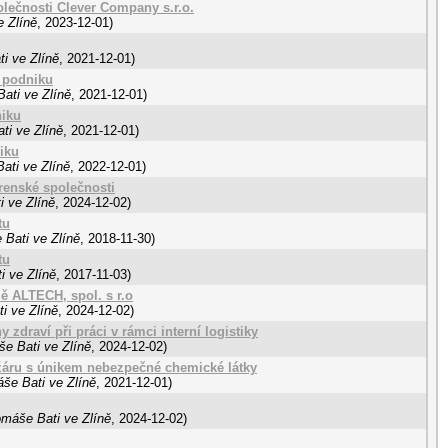
olečnosti Clever Company s.r.o.
e Zlíně
,
2023-12-01
)
i ve Zlíně
,
2021-12-01
)
 podniku
ati ve Zlíně
,
2021-12-01
)
niku
ti ve Zlíně
,
2021-12-01
)
iku
ati ve Zlíně
,
2022-12-01
)
jírenské společnosti
i ve Zlíně
,
2024-12-02
)
tu
 Bati ve Zlíně
,
2018-11-30
)
tu
i ve Zlíně
,
2017-11-03
)
mě ALTECH, spol. s r.o
i ve Zlíně
,
2024-12-02
)
 zdraví při práci v rámci interní logistiky
še Bati ve Zlíně
,
2024-12-02
)
ožáru s únikem nebezpečné chemické látky
še Bati ve Zlíně
,
2021-12-01
)
omáše Bati ve Zlíně
,
2024-12-02
)