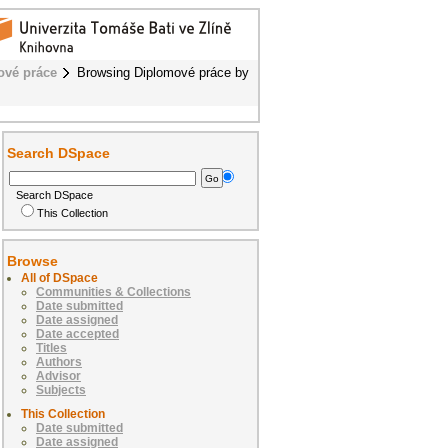
ové práce
Browsing Diplomové práce by
Search DSpace
Search DSpace
This Collection
Browse
All of DSpace
Communities & Collections
Date submitted
Date assigned
Date accepted
Titles
Authors
Advisor
Subjects
This Collection
Date submitted
Date assigned