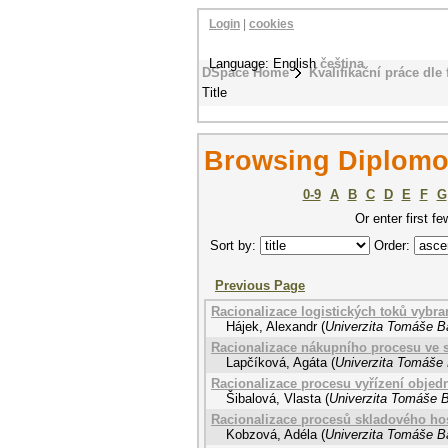
Login
|
cookies
Language: English
čeština
DSpace Home
Kvalifikační práce dle 
Title
Browsing Diplomov
0-9
A
B
C
D
E
F
G
Or enter first fe
Sort by:
Order:
Previous Page
Racionalizace logistických toků vybra
Hájek, Alexandr
(
Univerzita Tomáše Ba
Racionalizace nákupního procesu ve 
Lapčíková, Agáta
(
Univerzita Tomáše 
Racionalizace procesu vyřízení objed
Šibalová, Vlasta
(
Univerzita Tomáše B
Racionalizace procesů skladového hos
Kobzová, Adéla
(
Univerzita Tomáše Ba