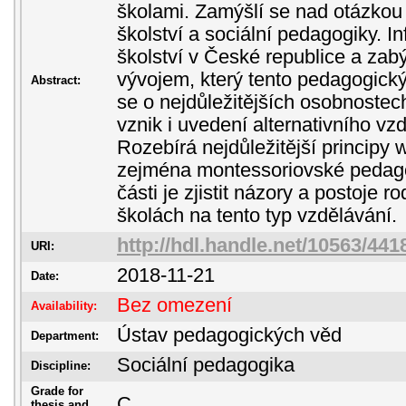
školami. Zamýšlí se nad otázkou 
školství a sociální pedagogiky. I
školství v České republice a zab
vývojem, který tento pedagogick
Abstract:
se o nejdůležitějších osobnostech
vznik i uvedení alternativního vz
Rozebírá nejdůležitější principy 
zejména montessoriovské pedago
části je zjistit názory a postoje ro
školách na tento typ vzdělávání.
http://hdl.handle.net/10563/441
URI:
2018-11-21
Date:
Bez omezení
Availability:
Ústav pedagogických věd
Department:
Sociální pedagogika
Discipline:
Grade for
C
thesis and