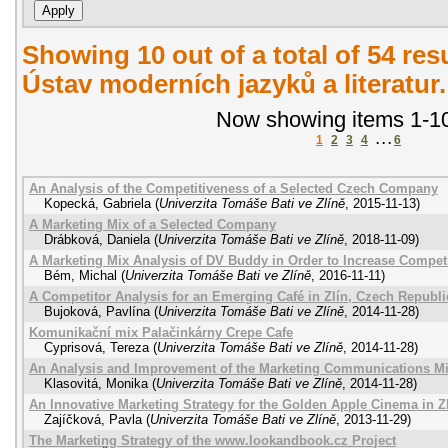
Showing 10 out of a total of 54 re
Ústav moderních jazyků a literatur
Now showing items 1-10
1
2
3
4
. . .
6
An Analysis of the Competitiveness of a Selected Czech Company
Kopecká, Gabriela
(
Univerzita Tomáše Bati ve Zlíně
,
2015-11-13
)
A Marketing Mix of a Selected Company
Drábková, Daniela
(
Univerzita Tomáše Bati ve Zlíně
,
2018-11-09
)
A Marketing Mix Analysis of DV Buddy in Order to Increase Compet
Bém, Michal
(
Univerzita Tomáše Bati ve Zlíně
,
2016-11-11
)
A Competitor Analysis for an Emerging Café in Zlín, Czech Republi
Bujoková, Pavlína
(
Univerzita Tomáše Bati ve Zlíně
,
2014-11-28
)
Komunikační mix Palačinkárny Crepe Cafe
Cyprisová, Tereza
(
Univerzita Tomáše Bati ve Zlíně
,
2014-11-28
)
An Analysis and Improvement of the Marketing Communications Mix
Klasovitá, Monika
(
Univerzita Tomáše Bati ve Zlíně
,
2014-11-28
)
An Innovative Marketing Strategy for the Golden Apple Cinema in Z
Zajíčková, Pavla
(
Univerzita Tomáše Bati ve Zlíně
,
2013-11-29
)
The Marketing Strategy of the www.lookandbook.cz Project