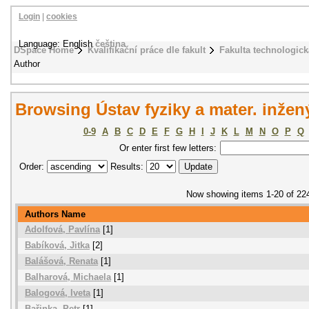
Login
|
cookies
Language: English
čeština
DSpace Home
Kvalifikační práce dle fakult
Fakulta technologick
Author
Browsing Ústav fyziky a mater. inžen
0-9
A
B
C
D
E
F
G
H
I
J
K
L
M
N
O
P
Q
Or enter first few letters:
Order:
Results:
Now showing items 1-20 of 22
Authors Name
Adolfová, Pavlína
[1]
Babíková, Jitka
[2]
Balášová, Renata
[1]
Balharová, Michaela
[1]
Balogová, Iveta
[1]
Bařinka, Petr
[1]