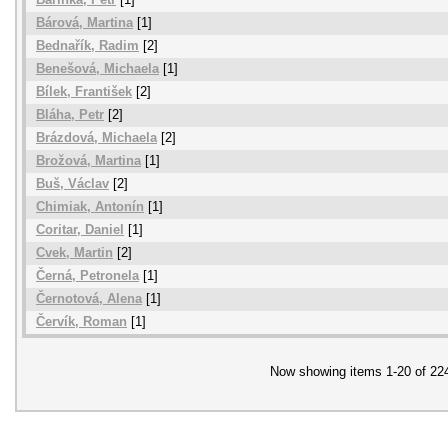
Bárová, Martina
[1]
Bednařík, Radim
[2]
Benešová, Michaela
[1]
Bílek, František
[2]
Bláha, Petr
[2]
Brázdová, Michaela
[2]
Brožová, Martina
[1]
Buš, Václav
[2]
Chimiak, Antonín
[1]
Coritar, Daniel
[1]
Cvek, Martin
[2]
Černá, Petronela
[1]
Černotová, Alena
[1]
Červík, Roman
[1]
Now showing items 1-20 of 22