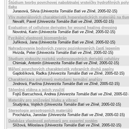
Štúdium tvorby povrchovej nabobtnalej vrstvičky hydrofilných po
tlaku
Jurasová, Silvia
(
Univerzita Tomáše Bati ve Zlíně
,
2005-02-15
)
Vliv materiálových charakteristik hyperelastických materiálů na tlum
Nevařil, Pavel
(
Univerzita Tomáše Bati ve Zlíně
,
2005-02-15
)
Evaluation of cellulose derivates for wound healing dressing
Novotná, Karin
(
Univerzita Tomáše Bati ve Zlíně
,
2005-02-15
)
Fyzikální vlastnosti biomembrán
Juříková, Jana
(
Univerzita Tomáše Bati ve Zlíně
,
2005-02-15
)
Nahradzovanie bodových zvarov pozinkovaných častí lepením
Hvizda, Peter
(
Univerzita Tomáše Bati ve Zlíně
,
2005-02-15
)
Studium viskozity roztoků vodorozpustných derivátů celulózy
Chimiak, Antonín
(
Univerzita Tomáše Bati ve Zlíně
,
2005-02-15
)
Měření povrchových charakteristik vybraných druhů papíru
Gajdošíková, Radka
(
Univerzita Tomáše Bati ve Zlíně
,
2005-02-15
)
Charakterizace polymerů metodami termální analýzy
Jindrová, Pavlína
(
Univerzita Tomáše Bati ve Zlíně
,
2005-02-15
)
Skleněná vlákna a jejich využití
Fojtů Barcuchová, Andrea
(
Univerzita Tomáše Bati ve Zlíně
,
2005-02-
Materiály pro snižování hluku a vibrací
Studýnka, Vojtěch
(
Univerzita Tomáše Bati ve Zlíně
,
2005-02-15
)
Stereologie anisotropních materiálů
Procházka, Jaroslav
(
Univerzita Tomáše Bati ve Zlíně
,
2005-02-15
)
Databáze vlastností polymerů pro expertní systém
Slížová, Miloslava
(
Univerzita Tomáše Bati ve Zlíně
,
2005-02-15
)