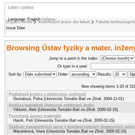
Login
|
cookies
Language: English
čeština
DSpace Home
Kvalifikační práce dle fakult
Fakulta technologick
Issue Date
Browsing Ústav fyziky a mater. inžený
Jump to a point in the index:
Or type in a year:
Sort by:
Order:
Results:
Now showing items 1-20 of 31
Podlahové krytiny s elektrickou vodivostí
Dostalová, Petra
(
Univerzita Tomáše Bati ve Zlíně
,
2004-12-01
)
Analýza napjatosti čtvercové ortotropní desky
Viktorin, Aleš
(
Univerzita Tomáše Bati ve Zlíně
,
2005-02-15
)
Povrchové úpravy materiálů
Hasík, Petr
(
Univerzita Tomáše Bati ve Zlíně
,
2005-02-15
)
Štúdium transportných javov v kondenzovaných disperzných gelov
Macenková, Viera
(
Univerzita Tomáše Bati ve Zlíně
,
2005-02-15
)