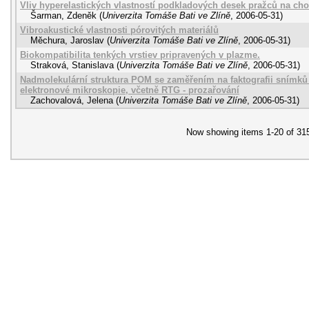
Vliv hyperelastických vlastností podkladových desek pražců na cho
Šarman, Zdeněk
(
Univerzita Tomáše Bati ve Zlíně
,
2006-05-31
)
Vibroakustické vlastnosti pórovitých materiálů
Měchura, Jaroslav
(
Univerzita Tomáše Bati ve Zlíně
,
2006-05-31
)
Biokompatibilita tenkých vrstiev pripravených v plazme.
Straková, Stanislava
(
Univerzita Tomáše Bati ve Zlíně
,
2006-05-31
)
Nadmolekulární struktura POM se zaměřením na faktografii snímků
elektronové mikroskopie, včetně RTG - prozařování
Zachovalová, Jelena
(
Univerzita Tomáše Bati ve Zlíně
,
2006-05-31
)
Now showing items 1-20 of 31