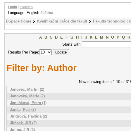
Login
|
cookies
Language: English
čeština
DSpace Home
Kvalifikační práce dle fakult
Fakulta technologick
A
B
C
D
E
F
G
H
I
J
K
L
M
N
O
P
Q
R
Starts with
Results Per Page:
Filter by: Author
Now showing items 1-10 of 31
Janovec, Martin (2)
Janovská, Marie (2)
Janušková, Petra (1)
Janča, Petr (2)
Jindrová, Pavlína (2)
Jirásek, Jiří (2)
Julina, Jiří (2)