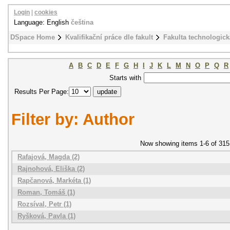
Login
|
cookies
Language: English
čeština
DSpace Home
Kvalifikační práce dle fakult
Fakulta technologick
A
B
C
D
E
F
G
H
I
J
K
L
M
N
O
P
Q
R
Starts with
Results Per Page:
Filter by: Author
Now showing items 1-6 of 315
Rafajová, Magda (2)
Rajnohová, Eliška (2)
Rapčanová, Markéta (1)
Roman, Tomáš (1)
Rozsíval, Petr (1)
Ryšková, Pavla (1)