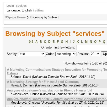
Login
|
cookies
Language: English
čeština
DSpace Home
Browsing by Subject
Browsing by Subject "services"
0-9
A
B
C
D
E
F
G
H
I
J
K
L
M
N
O
P
Q
Or enter first few letters:
Sort by:
Order:
Results:
Now showing items 1-20 of 20
A Marketing Communications Strategy Innovation for Promoting Tou
Ostrava
Šrámek, David
(
Univerzita Tomáše Bati ve Zlíně
,
2012-11-30
)
A Marketing Strategy for Fitness Sokol Olomouc
Navrátil, Dominik
(
Univerzita Tomáše Bati ve Zlíně
,
2015-11-13
)
Analyses of customer's satisfaction in Rhenus Hauser Ltd
Kvasničková, Darina
(
Univerzita Tomáše Bati ve Zlíně
,
2007-04-24
)
Analýza chování spotřebitele v oblasti gastronomie v období koro
Mosslerová, Chelsea
(
Univerzita Tomáše Bati ve Zlíně
,
2021-01-15
)