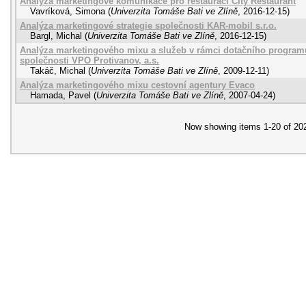
Analýza marketingové komunikace pro restauraci City Restaurant
Vavríková, Simona
(
Univerzita Tomáše Bati ve Zlíně
,
2016-12-15
)
Analýza marketingové strategie společnosti KAR-mobil s.r.o.
Bargl, Michal
(
Univerzita Tomáše Bati ve Zlíně
,
2016-12-15
)
Analýza marketingového mixu a služeb v rámci dotačního program
společnosti VPO Protivanov, a.s.
Takáč, Michal
(
Univerzita Tomáše Bati ve Zlíně
,
2009-12-11
)
Analýza marketingového mixu cestovní agentury Evaco
Hamada, Pavel
(
Univerzita Tomáše Bati ve Zlíně
,
2007-04-24
)
Now showing items 1-20 of 20