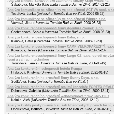
Analýza činností Zdravotnické záchranné služby Kraje Vysočina
Šabatková, Markéta
(
Univerzita Tomáše Bati ve Zlíně
,
2014-02-21
)
Analýza komunikace se zákazníky ve společnosti ACTIVA spol. s r.
Tesařová, Lenka
(
Univerzita Tomáše Bati ve Zlíně
,
2009-05-22
)
Analýza komunikace se zákazníky ve společnosti Winpro s.r.o.
Vavrová, Jitka
(
Univerzita Tomáše Bati ve Zlíně
,
2008-05-23
)
Analýza konkurenceschopnosti firmy Agentura Zvonek, s.r.o.
Čechmanová, Šárka
(
Univerzita Tomáše Bati ve Zlíně
,
2008-05-23
)
Analýza konkurenceschopnosti firmy Baba, s.r.o.
Kiaňová, Petra
(
Univerzita Tomáše Bati ve Zlíně
,
2008-05-23
)
Analýza konkurenceschopnosti firmy CAMP VELKOPAŘEZITÝ, s.r.o
Kovářová, Tereza
(
Univerzita Tomáše Bati ve Zlíně
,
2011-05-20
)
Analýza konkurenceschopnosti firmy Largo CZ, s.r.o. oproti nejvý
lesní a zahradní technikou
Troubilová, Lenka
(
Univerzita Tomáše Bati ve Zlíně
,
2006-05-19
)
Analýza konkurenční schopnosti hotelu Kempa
Hrabcová, Kristýna
(
Univerzita Tomáše Bati ve Zlíně
,
2021-01-15
)
Analýza konkurenčního prostředí firmy Sunny Days, s.r.o.
Sedlářová, Hana
(
Univerzita Tomáše Bati ve Zlíně
,
)
Analýza konkurenčního prostředí realitní kanceláře FORTEX REAL
Dohnalová, Gabriela
(
Univerzita Tomáše Bati ve Zlíně
,
2009-12-11
)
Analýza konkurenčního prostředí webdesignové firmy CMS Plus
Kaluža, Aleš
(
Univerzita Tomáše Bati ve Zlíně
,
2008-12-12
)
Analýza kvality poskytovaných služeb Rožnovských pivních lázní, s
Ondruchová, Barbora
(
Univerzita Tomáše Bati ve Zlíně
,
2016-02-15
)