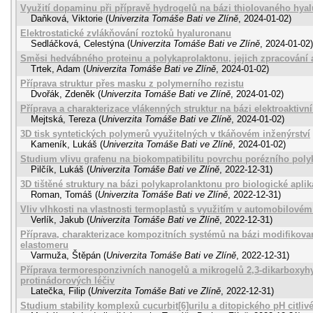
Využití dopaminu při přípravě hydrogelů na bázi thiolovaného hya
Daňková, Viktorie
(
Univerzita Tomáše Bati ve Zlíně
,
2024-01-02
)
Elektrostatické zvlákňování roztoků hyaluronanu
Sedláčková, Celestýna
(
Univerzita Tomáše Bati ve Zlíně
,
2024-01-02
)
Směsi hedvábného proteinu a polykaprolaktonu, jejich zpracování
Trtek, Adam
(
Univerzita Tomáše Bati ve Zlíně
,
2024-01-02
)
Příprava struktur přes masku z polymerního rezistu
Dvořák, Zdeněk
(
Univerzita Tomáše Bati ve Zlíně
,
2024-01-02
)
Příprava a charakterizace vlákenných struktur na bázi elektroaktiv
Mejtská, Tereza
(
Univerzita Tomáše Bati ve Zlíně
,
2024-01-02
)
3D tisk syntetických polymerů využitelných v tkáňovém inženýrství
Kameník, Lukáš
(
Univerzita Tomáše Bati ve Zlíně
,
2024-01-02
)
Studium vlivu grafenu na biokompatibilitu povrchu porézního poly
Pilčík, Lukáš
(
Univerzita Tomáše Bati ve Zlíně
,
2022-12-31
)
3D tištěné struktury na bázi polykaprolanktonu pro biologické apli
Roman, Tomáš
(
Univerzita Tomáše Bati ve Zlíně
,
2022-12-31
)
Vliv vlhkosti na vlastnosti termoplastů s využitím v automobilové
Verlík, Jakub
(
Univerzita Tomáše Bati ve Zlíně
,
2022-12-31
)
Příprava, charakterizace kompozitních systémů na bázi modifikova
elastomeru
Varmuža, Štěpán
(
Univerzita Tomáše Bati ve Zlíně
,
2022-12-31
)
Příprava termoresponzivních nanogelů a mikrogelů 2,3-dikarboxyh
protinádorových léčiv
Latečka, Filip
(
Univerzita Tomáše Bati ve Zlíně
,
2022-12-31
)
Studium stability komplexů cucurbit[6]urilu a ditopického pH citliv