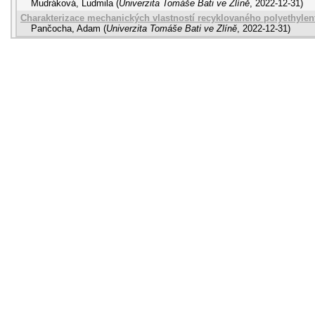
Mudráková, Ludmila
(
Univerzita Tomáše Bati ve Zlíně
,
2022-12-31
)
Charakterizace mechanických vlastností recyklovaného polyethylent
Pančocha, Adam
(
Univerzita Tomáše Bati ve Zlíně
,
2022-12-31
)