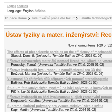
Login
|
cookies
Language: English
čeština
DSpace Home
Kvalifikační práce dle fakult
Fakulta technologick
Ústav fyziky a mater. inženýrství: R
Now showing items 1-20 of 31
The effects of piezoelectric particles on the efficiency of mechano
Skopal, Dominik
(
Univerzita Tomáše Bati ve Zlíně
,
2025-01-02
)
Příprava polymerních materiálů pomocí řízené radikálové polyme
Porubský, Tomáš
(
Univerzita Tomáše Bati ve Zlíně
,
2025-01-02
)
Příprava hydrogelů hyaluronanu s nanočásticemi pro 3D tisk
Brožová, Martina
(
Univerzita Tomáše Bati ve Zlíně
,
2025-01-02
)
Vlastnosti 3D tištěných dílů připravených pomocí stereolitografie
Bařinka, Petr
(
Univerzita Tomáše Bati ve Zlíně
,
2025-01-02
)
Studium fotokatalytických systémů na bázi polymeru a kovových n
Pilčík, Lukáš
(
Univerzita Tomáše Bati ve Zlíně
,
2025-01-02
)
Příprava hydrogelů na bázi hyaluronanu a jejich zpracování pomocí
Korpasová, Kateřina
(
Univerzita Tomáše Bati ve Zlíně
,
2024-01-02
)
Supramolekulární polymery pro vysoce efektivní zdroje světla
Kapr, Martin
(
Univerzita Tomáše Bati ve Zlíně
,
2024-01-02
)