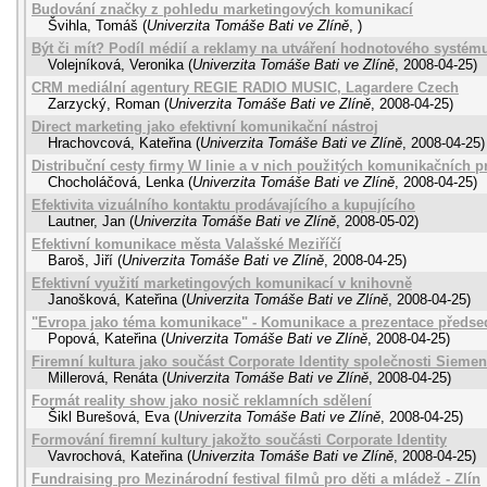
Budování značky z pohledu marketingových komunikací
Švihla, Tomáš
(
Univerzita Tomáše Bati ve Zlíně
,
)
Být či mít? Podíl médií a reklamy na utváření hodnotového systému
Volejníková, Veronika
(
Univerzita Tomáše Bati ve Zlíně
,
2008-04-25
)
CRM mediální agentury REGIE RADIO MUSIC, Lagardere Czech
Zarzycký, Roman
(
Univerzita Tomáše Bati ve Zlíně
,
2008-04-25
)
Direct marketing jako efektivní komunikační nástroj
Hrachovcová, Kateřina
(
Univerzita Tomáše Bati ve Zlíně
,
2008-04-25
)
Distribuční cesty firmy W linie a v nich použitých komunikačních p
Chocholáčová, Lenka
(
Univerzita Tomáše Bati ve Zlíně
,
2008-04-25
)
Efektivita vizuálního kontaktu prodávajícího a kupujícího
Lautner, Jan
(
Univerzita Tomáše Bati ve Zlíně
,
2008-05-02
)
Efektivní komunikace města Valašské Meziříčí
Baroš, Jiří
(
Univerzita Tomáše Bati ve Zlíně
,
2008-04-25
)
Efektivní využití marketingových komunikací v knihovně
Janošková, Kateřina
(
Univerzita Tomáše Bati ve Zlíně
,
2008-04-25
)
"Evropa jako téma komunikace" - Komunikace a prezentace předsed
Popová, Kateřina
(
Univerzita Tomáše Bati ve Zlíně
,
2008-04-25
)
Firemní kultura jako součást Corporate Identity společnosti Siemen
Millerová, Renáta
(
Univerzita Tomáše Bati ve Zlíně
,
2008-04-25
)
Formát reality show jako nosič reklamních sdělení
Šikl Burešová, Eva
(
Univerzita Tomáše Bati ve Zlíně
,
2008-04-25
)
Formování firemní kultury jakožto součásti Corporate Identity
Vavrochová, Kateřina
(
Univerzita Tomáše Bati ve Zlíně
,
2008-04-25
)
Fundraising pro Mezinárodní festival filmů pro děti a mládež - Zlín