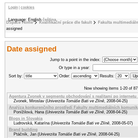
Login
|
cookies
Language: English
čeština
DSpace Home
Kvalifikační práce dle fakult
Fakulta multimediál
assigned
Date assigned
Jump to a point in the index:
Or type in a year:
Sort by:
Order:
Results:
Now showing items 1-20 of 87
Agentura Zvonek v segmentu obchodování s realitami po internetu
Zvonek, Miroslav
(
Univerzita Tomáše Bati ve Zlíně
,
2008-04-25
)
Analýza konkurenčního prostředí Fakulty multimediálních komunik
Ponížilová, Hana
(
Univerzita Tomáše Bati ve Zlíně
,
2008-04-25
)
Blogs in Slovakia
Ludrovská, Katarína
(
Univerzita Tomáše Bati ve Zlíně
,
2008-05-07
)
Brand building
Ptáčník, Jan
(
Univerzita Tomáše Bati ve Zlíně
,
2008-04-25
)