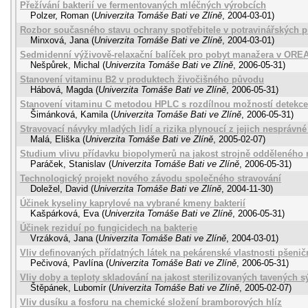
Přežívání bakterií ve fermentovaných mléčných výrobcích
Polzer, Roman
(
Univerzita Tomáše Bati ve Zlíně
,
2004-03-01
)
Rozbor současného stavu ochrany spotřebitele v potravinářských 
Minxová, Jana
(
Univerzita Tomáše Bati ve Zlíně
,
2004-03-01
)
Sedmidenní výživově-relaxační balíček pro pobyt manažera v OREA 
Nešpůrek, Michal
(
Univerzita Tomáše Bati ve Zlíně
,
2006-05-31
)
Stanovení vitaminu B2 v produktech živočišného původu
Hábová, Magda
(
Univerzita Tomáše Bati ve Zlíně
,
2006-05-31
)
Stanovení vitaminu C metodou HPLC s rozdílnou možností detekce
Šimánková, Kamila
(
Univerzita Tomáše Bati ve Zlíně
,
2006-05-31
)
Stravovací návyky mladých lidí a rizika plynoucí z jejich nesprávné
Malá, Eliška
(
Univerzita Tomáše Bati ve Zlíně
,
2005-02-07
)
Studium vlivu přídavku biopolymerů na jakost strojně odděleného
Paráček, Stanislav
(
Univerzita Tomáše Bati ve Zlíně
,
2006-05-31
)
Technologický projekt nového závodu společného stravování
Doležel, David
(
Univerzita Tomáše Bati ve Zlíně
,
2004-11-30
)
Účinek kyseliny kaprylové na vybrané kmeny bakterií
Kašpárková, Eva
(
Univerzita Tomáše Bati ve Zlíně
,
2006-05-31
)
Účinek reziduí po fungicidech na bakterie
Vrzáková, Jana
(
Univerzita Tomáše Bati ve Zlíně
,
2004-03-01
)
Vliv definovaných přídatných látek na pekárenské vlastnosti pšenič
Pečivová, Pavlína
(
Univerzita Tomáše Bati ve Zlíně
,
2006-05-31
)
Vliv doby a teploty skladování na jakost sterilizovaných tavených s
Štěpánek, Lubomír
(
Univerzita Tomáše Bati ve Zlíně
,
2005-02-07
)
Vliv dusíku a fosforu na chemické složení bramborových hlíz