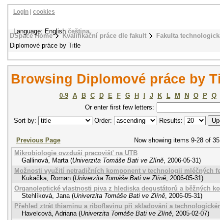
Login
|
cookies
Language: English
čeština
DSpace Home
Kvalifikační práce dle fakult
Fakulta technologick
Diplomové práce by Title
Browsing Diplomové práce by Ti
0-9
A
B
C
D
E
F
G
H
I
J
K
L
M
N
O
P
Q
Or enter first few letters:
Sort by:
Order:
Results:
Previous Page
Now showing items 9-28 of 35
Mikrobiologie ovzduší pracovišť na UTB
Gallinová, Marta
(
Univerzita Tomáše Bati ve Zlíně
,
2006-05-31
)
Možnosti využití netradičních komponent v technologii mléčných 
Kukačka, Roman
(
Univerzita Tomáše Bati ve Zlíně
,
2006-05-31
)
Organoleptické vlastnosti piva z hlediska degustátorů a běžných k
Stehlíková, Jana
(
Univerzita Tomáše Bati ve Zlíně
,
2006-05-31
)
Přehled ztrát thiaminu a riboflavinu při skladování a technologick
Havelcová, Adriana
(
Univerzita Tomáše Bati ve Zlíně
,
2005-02-07
)