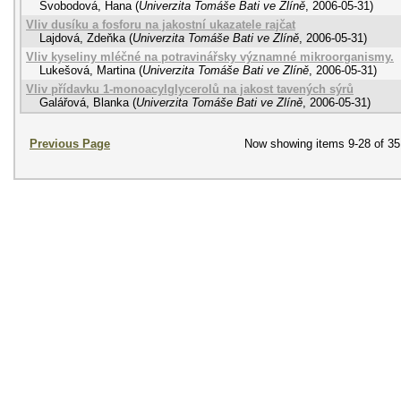
Svobodová, Hana
(
Univerzita Tomáše Bati ve Zlíně
,
2006-05-31
)
Vliv dusíku a fosforu na jakostní ukazatele rajčat
Lajdová, Zdeňka
(
Univerzita Tomáše Bati ve Zlíně
,
2006-05-31
)
Vliv kyseliny mléčné na potravinářsky významné mikroorganismy.
Lukešová, Martina
(
Univerzita Tomáše Bati ve Zlíně
,
2006-05-31
)
Vliv přídavku 1-monoacylglycerolů na jakost tavených sýrů
Galářová, Blanka
(
Univerzita Tomáše Bati ve Zlíně
,
2006-05-31
)
Previous Page
Now showing items 9-28 of 35